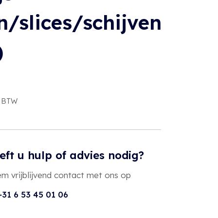
n/slices/schijven
)
l. BTW
eft u hulp of advies nodig?
m vrijblijvend contact met ons op
+31 6 53 45 01 06