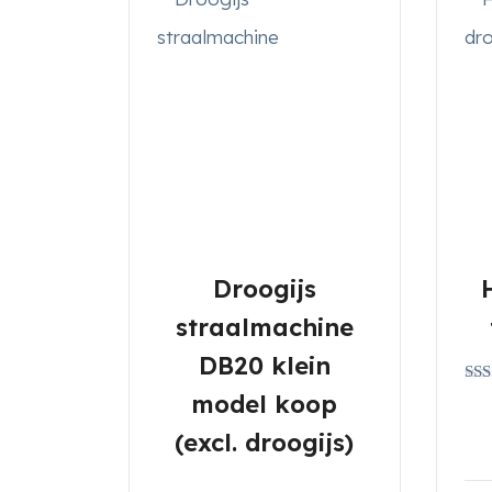
Droogijs
straalmachine
DB20 klein
Gew
model koop
4.5
uit 
(excl. droogijs)