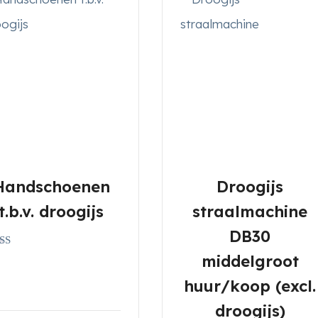
Handschoenen
Droogijs
t.b.v. droogijs
straalmachine
DB30
aardeerd
middelgroot
0
5
huur/koop (excl.
droogijs)