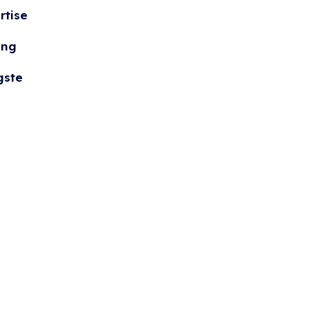
rtise
ing
gste