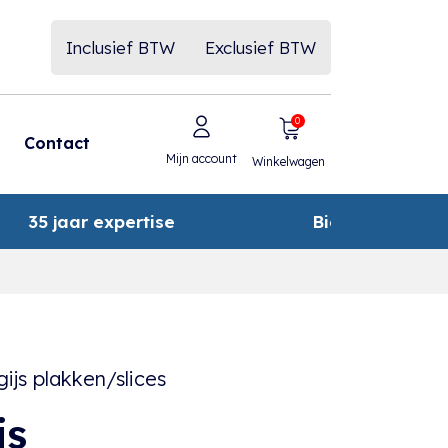
Inclusief BTW
Exclusief BTW
0
Contact
Mijn account
Winkelwagen
35 jaar expertise
Biologische pr
ijs plakken/slices
js