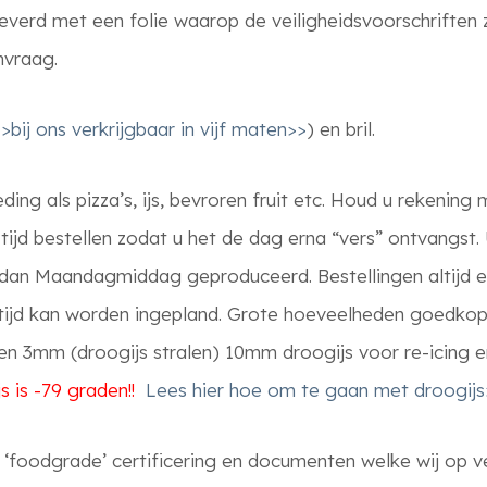
everd met een folie waarop de veiligheidsvoorschriften z
nvraag.
>bij ons verkrijgbaar in vijf maten>>
) en bril.
ing als pizza’s, ijs, bevroren fruit etc. Houd u rekenin
 tijd bestellen zodat u het de dag erna “vers” ontvangst
dan Maandagmiddag geproduceerd. Bestellingen altijd e
p tijd kan worden ingepland. Grote hoeveelheden goedko
eten 3mm (droogijs stralen) 10mm droogijs voor re-icing 
s is -79 graden!!
Lees hier hoe om te gaan met droogijs
e ‘foodgrade’ certificering en documenten welke wij op v