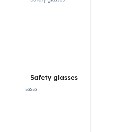
Safety glasses
Gewaardeerd
4.00
uit 5