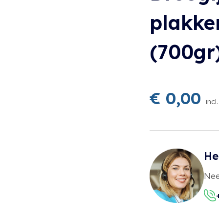
plakke
(700gr
€
0,00
inc
He
Nee