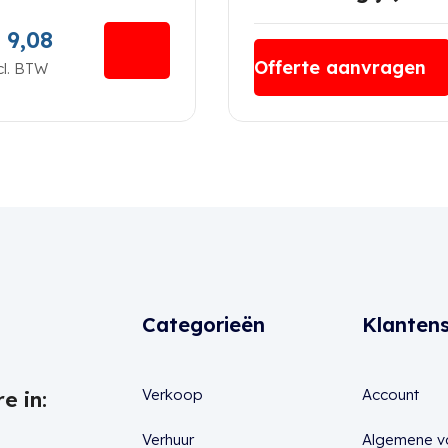
9,08
Offerte aanvragen
cl. BTW
Categorieën
Klantens
Verkoop
Account
e in:
Verhuur
Algemene 