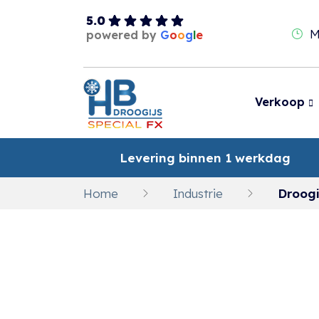
5.0
M
powered by
G
o
o
g
l
e
Verkoop
Levering binnen 1 werkdag
Home
Industrie
Droogi