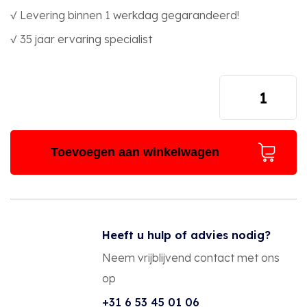
√ Levering binnen 1 werkdag gegarandeerd!
√ 35 jaar ervaring specialist
Droogijs
bundel
25kg
Toevoegen aan winkelwagen
(afhalen)
(ex
verzendkosten)
aantal
Heeft u hulp of advies nodig?
Neem vrijblijvend contact met ons
op
+31 6 53 45 01 06