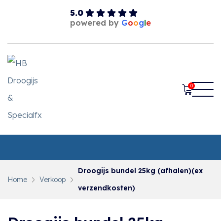
5.0
powered by
G
o
o
g
l
e
0
Droogijs bundel 25kg (afhalen)(ex
Home
Verkoop
verzendkosten)