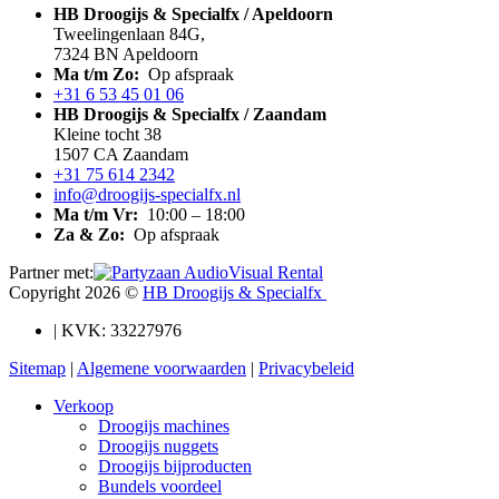
HB Droogijs & Specialfx / Apeldoorn
Tweelingenlaan 84G,
7324 BN Apeldoorn
Ma t/m Zo:
Op afspraak
+31 6 53 45 01 06
HB Droogijs & Specialfx / Zaandam
Kleine tocht 38
1507 CA Zaandam
+31 75 614 2342
info@droogijs-specialfx.nl
Ma t/m Vr:
10:00 – 18:00
Za & Zo:
Op afspraak
Partner met:
Copyright 2026 ©
HB Droogijs & Specialfx
| KVK: 33227976
Sitemap
|
Algemene voorwaarden
|
Privacybeleid
Verkoop
Droogijs machines
Droogijs nuggets
Droogijs bijproducten
Bundels voordeel