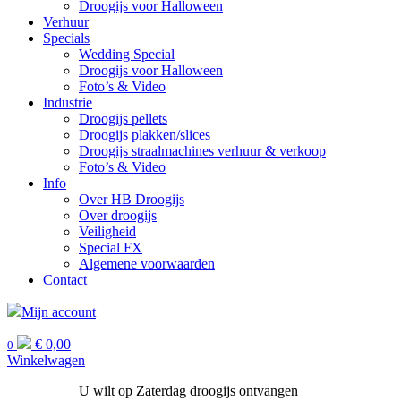
Droogijs voor Halloween
Verhuur
Specials
Wedding Special
Droogijs voor Halloween
Foto’s & Video
Industrie
Droogijs pellets
Droogijs plakken/slices
Droogijs straalmachines verhuur & verkoop
Foto’s & Video
Info
Over HB Droogijs
Over droogijs
Veiligheid
Special FX
Algemene voorwaarden
Contact
Mijn account
€
0,00
0
Winkelwagen
U wilt op Zaterdag droogijs ontvangen