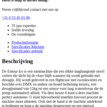
Heeft u hulp of advies nodig?
Neem vrijblijvend contact met ons op
+31 6 53 45 01 06
35 jaar expertise
Snelle levering
De voordeligste
Productinformatie
Specificaties Machine
Specificaties gebruik
Beschrijving
De Entour Ice is een mistmachine die een dikke laaghangende nevel
creëert die dicht bij de vloer blijft wanneer hij wordt gebruikt met
droogijs. Hij wordt geleverd in een flightcase met zwenkwielen en
beschikt over DMX en andere on-board bediening keuzes, een
droogijsmand van 12kg en een sensor voor laag waterniveau die de
pomp automatisch afsluit. Via dmx keuze 6 kunt u deze machine
perfect aansturen. U kunt bijvoorbeeld instellen hoeveel procent de
machine moet uitstoten. Ook met de hand is de machine uitstekend
te bedienen en kunt u de machine desgewenst op een interval