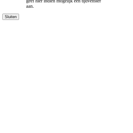
geef hier indien mogelijk een tijdvenster
aan.
Sluiten