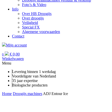
Droogijs straalmachines verhuur & verkoop
Foto’s & Video
Info
Over HB Droogijs
Over droogijs
Veiligheid
Special FX
Algemene voorwaarden
Contact
Mijn account
€
0,00
0
Winkelwagen
Menu
Levering binnen 1 werkdag
Voordeligste van Nederland
35 jaar expertise
Biologische producten
Home
Droogijs machines
ADJ Entour Ice