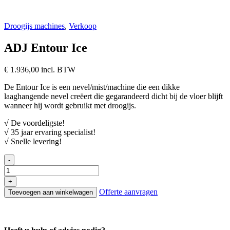
Droogijs machines
,
Verkoop
ADJ Entour Ice
€
1.936,00
incl. BTW
De Entour Ice is een nevel/mist/machine die een dikke
laaghangende nevel creëert die gegarandeerd dicht bij de vloer blijft
wanneer hij wordt gebruikt met droogijs.
√ De voordeligste!
√ 35 jaar ervaring specialist!
√ Snelle levering!
-
ADJ
Entour
+
Ice
Offerte aanvragen
Toevoegen aan winkelwagen
aantal