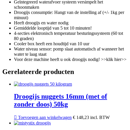
Geïntegreerd waterafvoer systeem versimpelt het
schoonmaken
Droogijs consumptie: Hangt van de instelling af (+/- 1kg per
minuut)
Heeft droogijs en water nodig
Gemiddelde looptijd van 5 tot 10 minuten!
4-secties elektronisch temperatuur besturingssysteem (60 tot
80 graden)
Cooler box heeft een houdtijd van 10 uur
Water niveau sensor: pomp slaat automatisch af wanneer het
water te laag staat
Voor deze machine heeft u ook droogijs nodig! >>klik hier>>
Gerelateerde producten
Droogijs nuggets 16mm (met of
zonder doos) 50kg
Dit
Toevoegen aan winkelwagen
€
148,23
incl. BTW
product
heeft