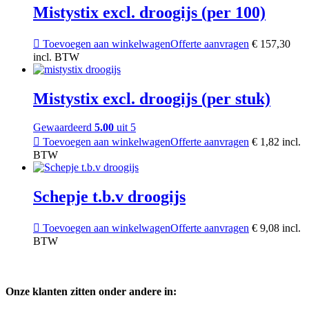
meerdere
Mistystix excl. droogijs (per 100)
variaties.
Deze
optie
Toevoegen aan winkelwagen
Offerte aanvragen
€
157,30
kan
incl. BTW
gekozen
worden
op
Mistystix excl. droogijs (per stuk)
de
productpagina
Gewaardeerd
5.00
uit 5
Toevoegen aan winkelwagen
Offerte aanvragen
€
1,82
incl.
BTW
Schepje t.b.v droogijs
Toevoegen aan winkelwagen
Offerte aanvragen
€
9,08
incl.
BTW
Onze klanten zitten onder andere in: