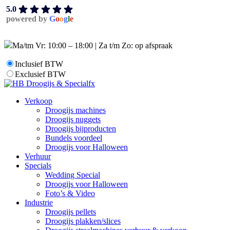
5.0
powered by
G
o
o
g
l
e
Ma/tm Vr: 10:00 – 18:00 | Za t/m Zo: op afspraak
Inclusief BTW
Exclusief BTW
Verkoop
Droogijs machines
Droogijs nuggets
Droogijs bijproducten
Bundels voordeel
Droogijs voor Halloween
Verhuur
Specials
Wedding Special
Droogijs voor Halloween
Foto’s & Video
Industrie
Droogijs pellets
Droogijs plakken/slices